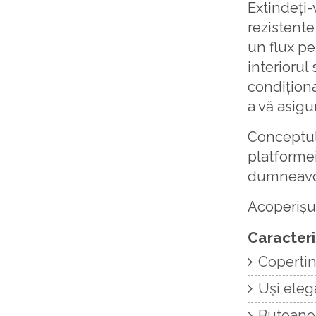
Extindeți-
rezistente
un flux pe
interiorul
condiționa
a vă asigu
Conceptul
platformei
dumneavoas
Acoperișul
Caracteris
Copertine
Uși elega
Butoane d