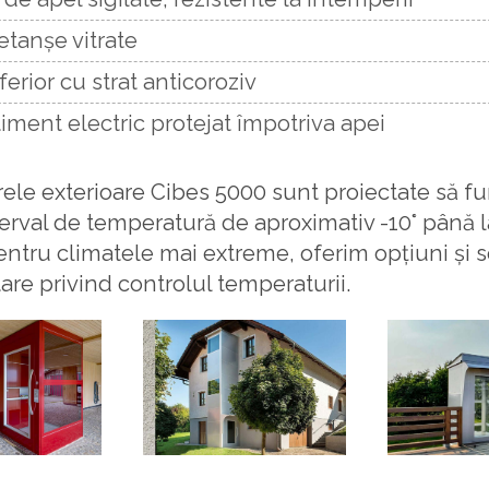
etanșe vitrate
erior cu strat anticoroziv
ment electric protejat împotriva apei
ele exterioare Cibes 5000 sunt proiectate să f
terval de temperatură de aproximativ -10° până l
entru climatele mai extreme, oferim opțiuni și so
re privind controlul temperaturii.