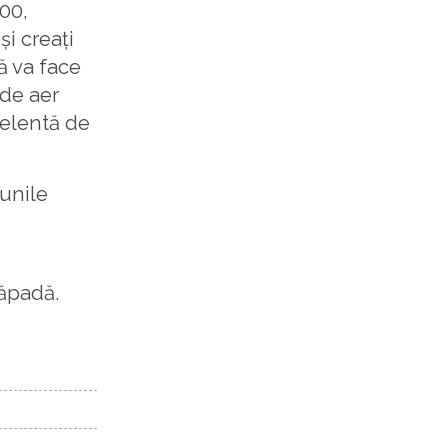
000,
și creați
vă va face
 de aer
celentă de
unile
zăpadă.