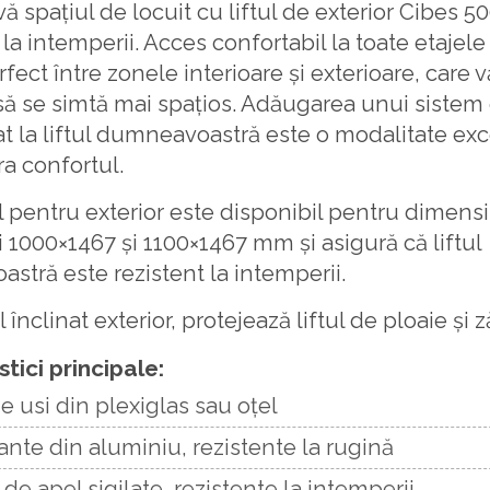
vă spațiul de locuit cu liftul de exterior Cibes 5
 la intemperii. Acces confortabil la toate etajele 
rfect între zonele interioare și exterioare, care 
 să se simtă mai spațios. Adăugarea unui sistem
t la liftul dumneavoastră este o modalitate ex
ra confortul.
 pentru exterior este disponibil pentru dimensi
 1000×1467 și 1100×1467 mm și asigură că liftul
tră este rezistent la intemperii.
 înclinat exterior, protejează liftul de ploaie și 
tici principale:
 usi din plexiglas sau oțel
nte din aluminiu, rezistente la rugină
e apel sigilate, rezistente la intemperii