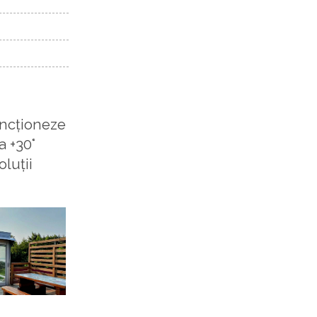
uncționeze
a +30°
luții