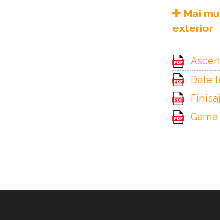
Mai mul
exterior
Ascen
Date 
Finisa
Gama 