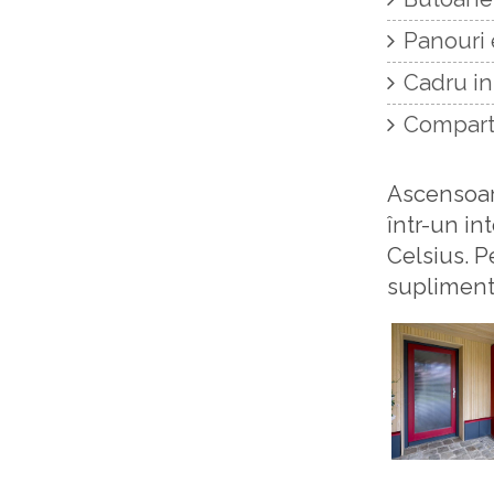
Panouri 
Cadru inf
Comparti
Ascensoar
într-un in
Celsius. P
suplimenta